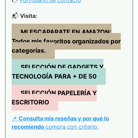
👉
Formulario de contacto
📬
Visita:
MI ESCAPARATE EN AMAZON:
Todos mis favoritos organizados por
categorías.
SELECCIÓN DE GADGETS Y
TECNOLOGÍA
PARA + DE 50
SELECCIÓN PAPELERÍA Y
ESCRITORIO
📌
Consulta mis reseñas y por qué lo
recomiendo
compra con criterio.