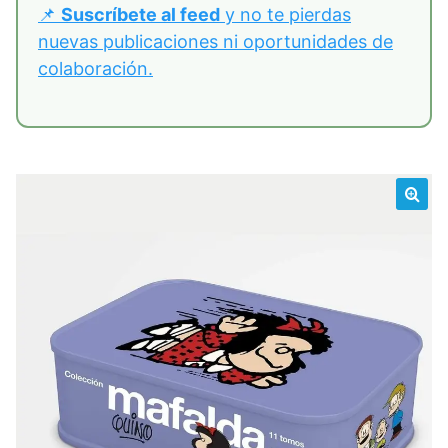
📌
Suscríbete al feed
y no te pierdas
nuevas publicaciones ni oportunidades de
colaboración.
🔍