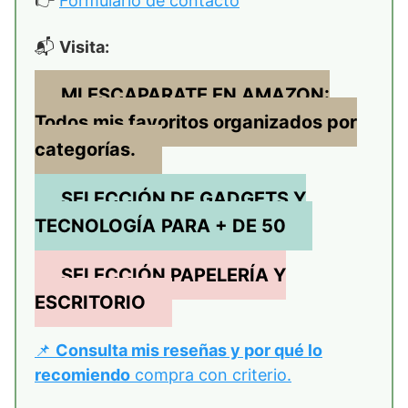
👉
Formulario de contacto
📬
Visita:
MI ESCAPARATE EN AMAZON:
Todos mis favoritos organizados por
categorías.
SELECCIÓN DE GADGETS Y
TECNOLOGÍA
PARA + DE 50
SELECCIÓN PAPELERÍA Y
ESCRITORIO
📌
Consulta mis reseñas y por qué lo
recomiendo
compra con criterio.