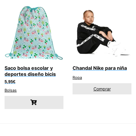
Saco bolsa escolar y
Chandal Nike para niña
deportes diseño bicis
Ropa
5,95
€
Comprar
Bolsas