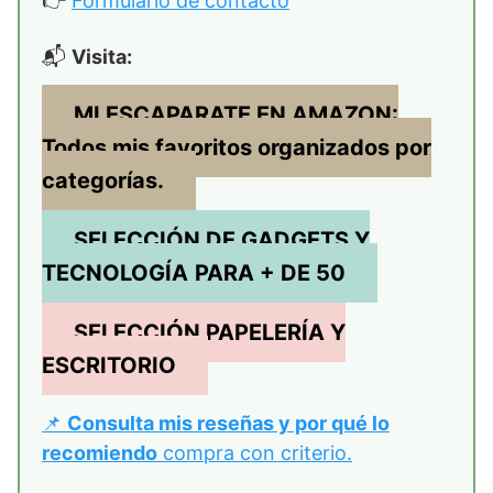
👉
Formulario de contacto
📬
Visita:
MI ESCAPARATE EN AMAZON:
Todos mis favoritos organizados por
categorías.
SELECCIÓN DE GADGETS Y
TECNOLOGÍA
PARA + DE 50
SELECCIÓN PAPELERÍA Y
ESCRITORIO
📌
Consulta mis reseñas y por qué lo
recomiendo
compra con criterio.