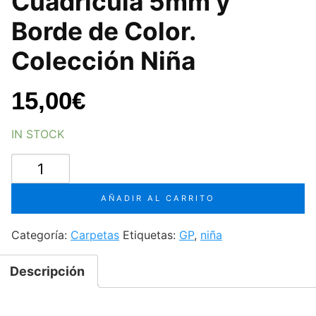
Cuadrícula 5mm y
Borde de Color.
Colección Niña
15,00
€
IN STOCK
Carpeta
con
Recambio,
AÑADIR AL CARRITO
A5,
90
Categoría:
Carpetas
Etiquetas:
GP
,
niña
Hojas
Microperforadas,
Descripción
Cuadrícula
5mm
y