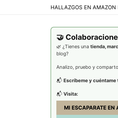
Skip
HALLAZGOS EN AMAZON 
to
content
🤝 Colaboracione
🌿 ¿Tienes una
tienda, mar
blog?
Analizo, pruebo y compart
📬
Escríbeme y cuéntame 
📬
Visita:
MI ESCAPARATE EN AM