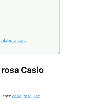
colaboración.
 rosa Casio
quetas:
casio
,
rosa
,
vac