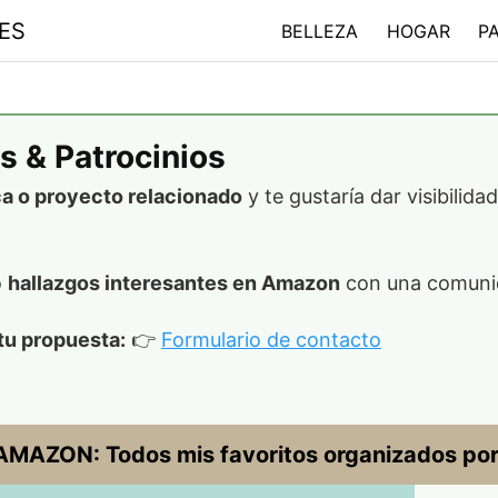
ES
BELLEZA
HOGAR
P
s & Patrocinios
ca o proyecto relacionado
y te gustaría dar visibilida
o
hallazgos interesantes en Amazon
con una comunid
tu propuesta:
👉
Formulario de contacto
AZON: Todos mis favoritos organizados por 